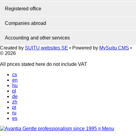
Registered office
Companies abroad
Accounting and other services
Created by
SUITU websites SE
• Powered by
MySuitu CMS
•
© 2026
All prices stated here do not include VAT
cs
en
hu
pl
de
zh
pt
ru
es
Gentle professionalism since 1995
≡
Menu