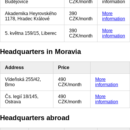
Budějovice
CZK/month
information
Akademika Heyrovského
390
More
1178, Hradec Králové
CZK/month
information
390
More
5. května 159/15, Liberec
CZK/month
information
Headquarters in Moravia
Address
Price
Vídeňská 255/42,
490
More
Brno
CZK/month
information
Čs. legií 18/145,
490
More
Ostrava
CZK/month
information
Headquarters abroad