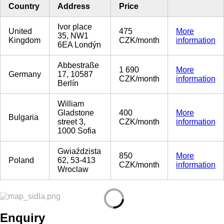
Country
Address
Price
Ivor place
United
475
More
35, NW1
Kingdom
CZK/month
information
6EA Londýn
Abbestraße
1 690
More
Germany
17, 10587
CZK/month
information
Berlín
William
Gladstone
400
More
Bulgaria
street 3,
CZK/month
information
1000 Sofia
Gwiaździsta
850
More
Poland
62, 53-413
CZK/month
information
Wroclaw
Enquiry