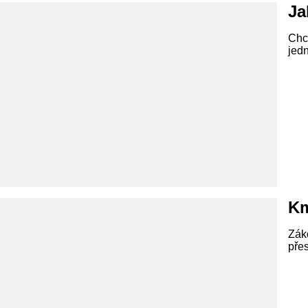
Ja
Chce
jed
Km
Zák
pře