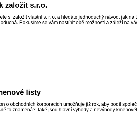
k založit s.r.o.
te si založit vlastní s. r. o. a hledáte jednoduchý návod, jak na 
noduchá. Pokusíme se vám nastínit obě možnosti a záleží na vás
enové listy
on o obchodních korporacích umožňuje již rok, aby podíl společ
sně to znamená? Jaké jsou hlavní výhody a nevýhody kmenovéh