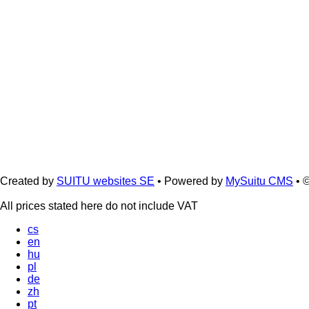
Created by
SUITU websites SE
• Powered by
MySuitu CMS
• 
All prices stated here do not include VAT
cs
en
hu
pl
de
zh
pt