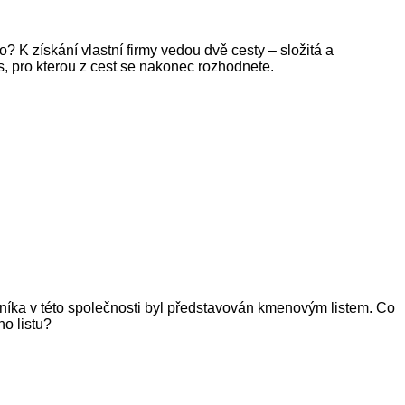
to? K získání vlastní firmy vedou dvě cesty – složitá a
, pro kterou z cest se nakonec rozhodnete.
níka v této společnosti byl představován kmenovým listem. Co
o listu?