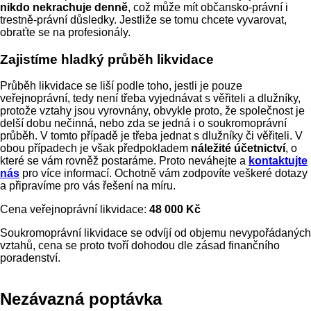
nikdo nekrachuje denně
, což může mít občansko-právní i
trestně-právní důsledky. Jestliže se tomu chcete vyvarovat,
obraťte se na profesionály.
Zajistíme hladký průběh likvidace
Průběh likvidace se liší podle toho, jestli je pouze
veřejnoprávní, tedy není třeba vyjednávat s věřiteli a dlužníky,
protože vztahy jsou vyrovnány, obvykle proto, že společnost je
delší dobu nečinná, nebo zda se jedná i o soukromoprávní
průběh. V tomto případě je třeba jednat s dlužníky či věřiteli. V
obou případech je však předpokladem
náležité účetnictví
, o
které se vám rovněž postaráme. Proto neváhejte a
kontaktujte
nás
pro více informací. Ochotně vám zodpovíte veškeré dotazy
a připravíme pro vás řešení na míru.
Cena veřejnoprávní likvidace:
48 000 Kč
Soukromoprávní likvidace se odvíjí od objemu nevypořádaných
vztahů, cena se proto tvoří dohodou dle zásad finančního
poradenství.
Nezávazná poptávka