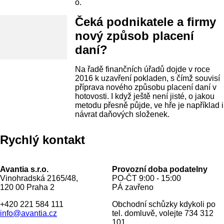
o.
Čeká podnikatele a firmy
nový způsob placení
daní?
Na řadě finančních úřadů dojde v roce
2016 k uzavření pokladen, s čímž souvisí
příprava nového způsobu placení daní v
hotovosti. I když ještě není jisté, o jakou
metodu přesně půjde, ve hře je například i
návrat daňových složenek.
Rychlý kontakt
Avantia s.r.o.
Provozní doba podatelny
Vinohradská 2165/48,
PO-ČT 9:00 - 15:00
120 00 Praha 2
PÁ zavřeno
+420 221 584 111
Obchodní schůzky kdykoli po
info@avantia.cz
tel. domluvě, volejte 734 312
101