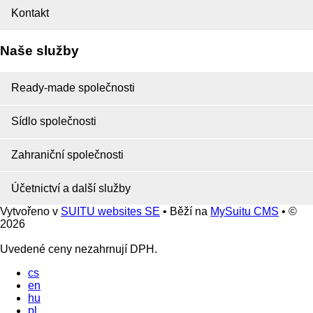
Kontakt
Naše služby
Ready-made společnosti
Sídlo společnosti
Zahraniční společnosti
Účetnictví a další služby
Vytvořeno v
SUITU websites SE
• Běží na
MySuitu CMS
• ©
2026
Uvedené ceny nezahrnují DPH.
cs
en
hu
pl