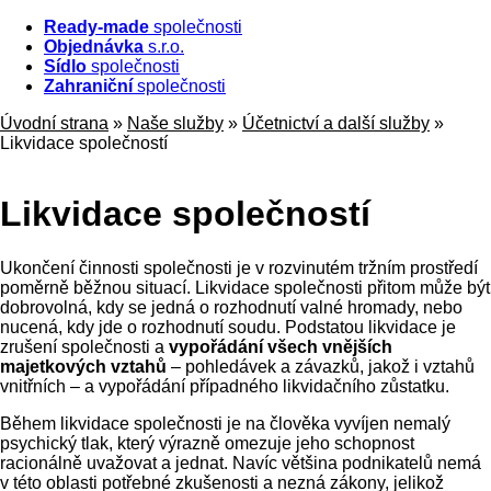
Ready-made
společnosti
Objednávka
s.r.o.
Sídlo
společnosti
Zahraniční
společnosti
Úvodní strana
»
Naše služby
»
Účetnictví a další služby
»
Likvidace společností
Likvidace společností
Ukončení činnosti společnosti je v rozvinutém tržním prostředí
poměrně běžnou situací. Likvidace společnosti přitom může být
dobrovolná, kdy se jedná o rozhodnutí valné hromady, nebo
nucená, kdy jde o rozhodnutí soudu. Podstatou likvidace je
zrušení společnosti a
vypořádání všech vnějších
majetkových vztahů
– pohledávek a závazků, jakož i vztahů
vnitřních – a vypořádání případného likvidačního zůstatku.
Během likvidace společnosti je na člověka vyvíjen nemalý
psychický tlak, který výrazně omezuje jeho schopnost
racionálně uvažovat a jednat. Navíc většina podnikatelů nemá
v této oblasti potřebné zkušenosti a nezná zákony, jelikož